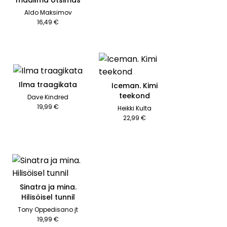
maailma otsimas
Aldo Maksimov
16,49 €
Ilma traagikata
Iceman. Kimi
teekond
Dave Kindred
19,99 €
Heikki Kulta
22,99 €
Sinatra ja mina.
Hilisöisel tunnil
Tony Oppedisano jt
19,99 €