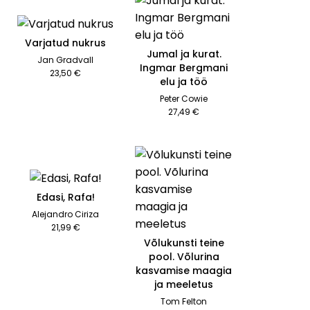
Varjatud nukrus
Jumal ja kurat.
Jan Gradvall
Ingmar Bergmani
23,50 €
elu ja töö
Peter Cowie
27,49 €
Edasi, Rafa!
Alejandro Ciriza
21,99 €
Võlukunsti teine
pool. Võlurina
kasvamise maagia
ja meeletus
Tom Felton