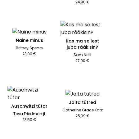
24,90 €
Naine minus
Kas ma sellest
juba rääkisin?
Britney Spears
23,90 €
Sam Neill
27,90 €
Jalta tütred
Auschwitzi tütar
Catherine Grace Katz
Tova Friedman jt
25,99 €
23,50 €