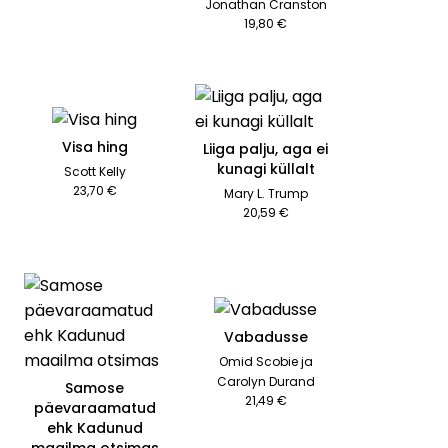
Jonathan Cranston
19,80 €
Visa hing
Liiga palju, aga ei
kunagi küllalt
Scott Kelly
23,70 €
Mary L. Trump
20,59 €
Vabadusse
Omid Scobie ja
Carolyn Durand
Samose
21,49 €
päevaraamatud
ehk Kadunud