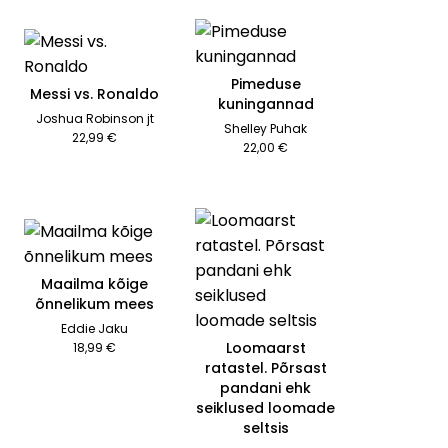
Pimeduse
Messi vs. Ronaldo
kuningannad
Joshua Robinson jt
Shelley Puhak
22,99 €
22,00 €
Maailma kõige
õnnelikum mees
Eddie Jaku
Loomaarst
18,99 €
ratastel. Põrsast
pandani ehk
seiklused loomade
seltsis