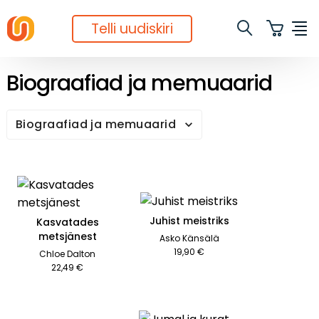
Telli uudiskiri
Biograafiad ja memuaarid
Biograafiad ja memuaarid
Juhist meistriks
Kasvatades
metsjänest
Asko Känsälä
19,90 €
Chloe Dalton
22,49 €