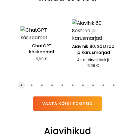
ChatGPT
Aiavihik 80. Sõstrad
käsiraamat
ja karusmarjad
9,90 €
Asta-Virve Libek jt
5,95 €
VAATA KÕIKI TOOTEID
Aiavihikud