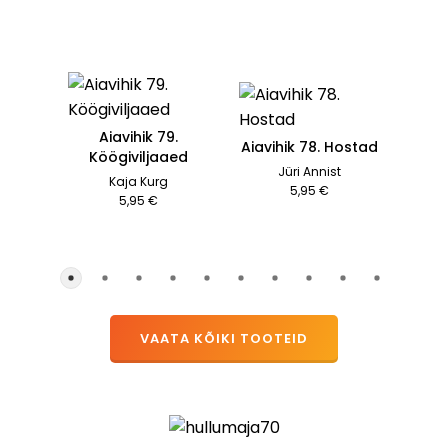
Aiavihik 79.
Aiavihik 78. Hostad
Köögiviljaaed
Jüri Annist
Kaja Kurg
5,95 €
5,95 €
VAATA KÕIKI TOOTEID