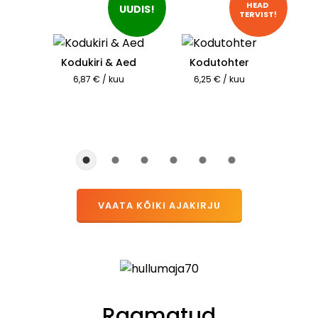
HEAD 
UUDIS!
TERVIST!
Kodukiri & Aed
Kodutohter
6,87 € / kuu
6,25 € / kuu
VAATA KÕIKI AJAKIRJU
Raamatud