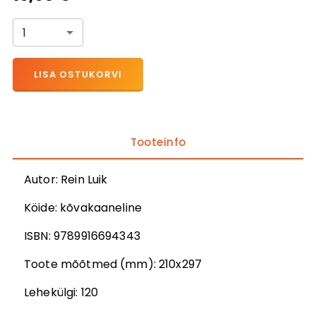
1
LISA OSTUKORVI
Tooteinfo
Autor
:
Rein Luik
Köide:
kõvakaaneline
ISBN:
9789916694343
Toote mõõtmed (mm):
210x297
Lehekülgi:
120