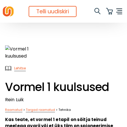
Telli uudiskiri
Lehitse
Vormel 1 kuulsused
Rein Luik
Raamatud
>
Targad raamatud
>
Tehnika
Kas teate, et vormel 1 etapil on sõitja teinud
meelega avarii või et üks tiim on spioneerimise