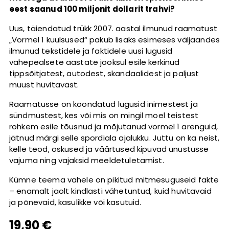
eest saanud 100 miljonit dollarit trahvi?
Uus, täiendatud trükk 2007. aastal ilmunud raamatust
„Vormel 1 kuulsused“ pakub lisaks esimeses väljaandes
ilmunud tekstidele ja faktidele uusi lugusid
vahepealsete aastate jooksul esile kerkinud
tippsõitjatest, autodest, skandaalidest ja paljust
muust huvitavast.
Raamatusse on koondatud lugusid inimestest ja
sündmustest, kes või mis on mingil moel teistest
rohkem esile tõusnud ja mõjutanud vormel 1 arenguid,
jätnud märgi selle spordiala ajalukku. Juttu on ka neist,
kelle teod, oskused ja väärtused kipuvad unustusse
vajuma ning vajaksid meeldetuletamist.
Kümne teema vahele on pikitud mitmesuguseid fakte
– enamalt jaolt kindlasti vähetuntud, kuid huvitavaid
ja põnevaid, kasulikke või kasutuid.
19,90 €