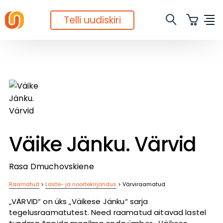
Telli uudiskiri
Väike Jänku. Värvid
Rasa Dmuchovskiene
Raamatud
>
Laste- ja noortekirjandus
>
Värviraamatud
„VÄRVID“ on üks „Väikese Jänku“ sarja
tegelusraamatutest. Need raamatud aitavad lastel