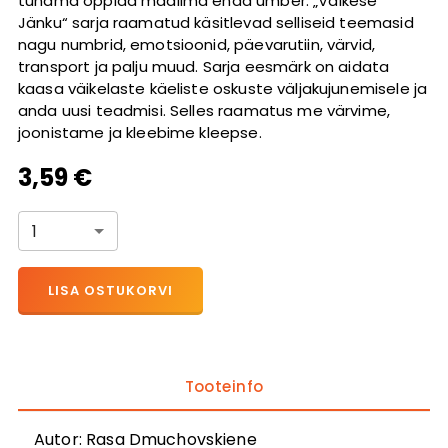
tundma õppida maailma enda ümber. „Väikese
Jänku“ sarja raamatud käsitlevad selliseid teemasid
nagu numbrid, emotsioonid, päevarutiin, värvid,
transport ja palju muud. Sarja eesmärk on aidata
kaasa väikelaste käeliste oskuste väljakujunemisele ja
anda uusi teadmisi. Selles raamatus me värvime,
joonistame ja kleebime kleepse.
3,59 €
1
LISA OSTUKORVI
Tooteinfo
Autor
:
Rasa Dmuchovskiene