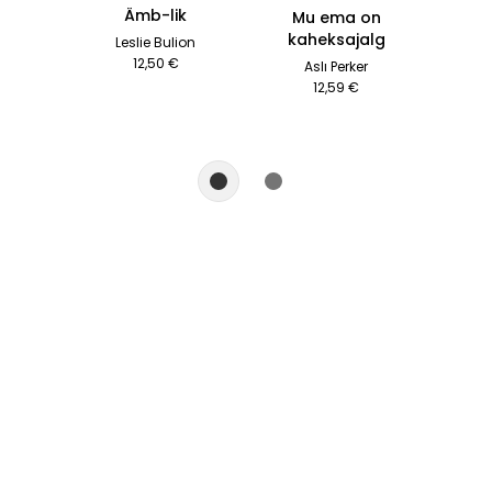
Ämb-lik
Mu ema on
kaheksajalg
Leslie Bulion
12,50 €
Aslı Perker
12,59 €