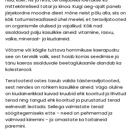
mittekõrrelised tatar ja kinoa. Kuigi aeg-ajalt paneb
järjekordne moodne dieet mõne neist põlu alla, siis on
kõik toitumisteadlased ühel meelel, et teraviljatooted
on organismile olulised ja vajalikud. Kõik nad
sisaldavad palju kasulikke aineid: vitamiine, rasvu,
valke, mineraal- ja kiudaineid.
Võtame või kõigile tuttava hommikuse kaerapudru:
see on tervislik valik, sest hoiab korras seedimise ja
tänu kaeras sisalduvale beetaglükaanile alandab ka
kolesterooli.
Teratooteid ostes tasub valida täisteraviljatooted,
sest nendes on rohkem kasulikke aineid. Väga oluline
on kiudainerikkad kuivad kruubid ehk kooritud ja lihvitud
terad ning tangud ehk kooritud ja purustatud terad
eelnevalt leotada. Sellega valmistate terad
söögitegemiseks ette – need on pehmemad ja
valmivad kiiremini – ja omastate ka toitaineid
paremini.