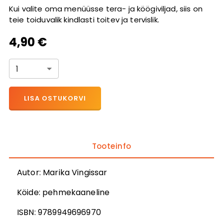
Kui valite oma menüüsse tera- ja köögiviljad, siis on
teie toiduvalik kindlasti toitev ja tervislik.
4,90 €
1
LISA OSTUKORVI
Tooteinfo
Autor
:
Marika Vingissar
Köide:
pehmekaaneline
ISBN:
9789949696970