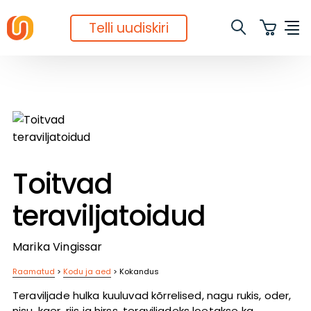
Telli uudiskiri
Toitvad
teraviljatoidud
Marika Vingissar
Raamatud
>
Kodu ja aed
>
Kokandus
Teraviljade hulka kuuluvad kõrrelised, nagu rukis, oder,
nisu, kaer, riis ja hirss, teraviljadeks loetakse ka