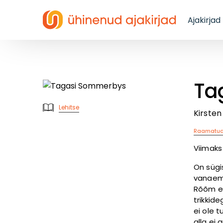
Ajakirjad
Ta
Lehitse
Kirsten
Raamatu
Viimaks
On sügi
vanaema 
Rõõm ei
trikkid
ei ole 
alla ei 