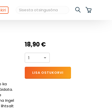
kiri
18,90 €
1
LISA OSTUKORVI
b ka
äidata.
e
ma Ingel
lihtsalt