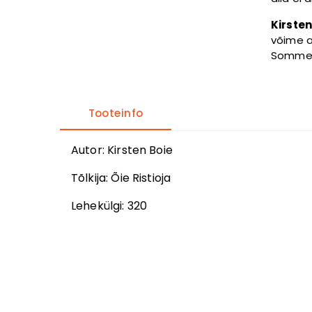
Kirsten
võime a
Sommerb
Tooteinfo
Autor
:
Kirsten Boie
Tõlkija
:
Õie Ristioja
Lehekülgi:
320