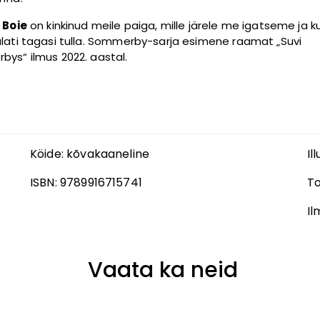
 Boie
on kinkinud meile paiga, mille järele me igatseme ja k
lati tagasi tulla. Sommerby-sarja esimene raamat „Suvi
ys“ ilmus 2022. aastal.
Köide:
kõvakaaneline
Il
ISBN:
9789916715741
T
Il
Vaata ka neid