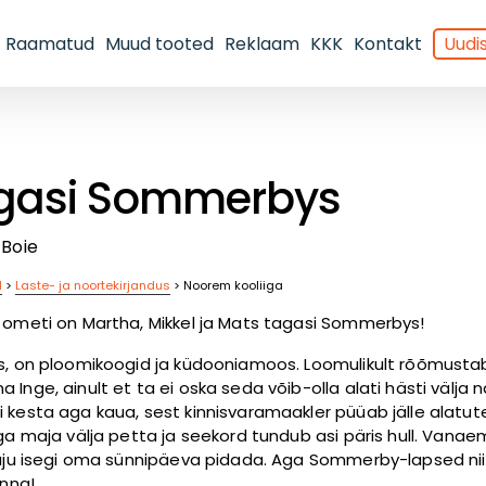
Raamatud
Muud tooted
Reklaam
KKK
Kontakt
Uudis
gasi Sommerbys
 Boie
d
>
Laste- ja noortekirjandus
>
Noorem kooliiga
 ometi on Martha, Mikkel ja Mats tagasi Sommerbys!
s, on ploomikoogid ja küdooniamoos. Loomulikult rõõmusta
Inge, ainult et ta ei oska seda võib-olla alati hästi välja n
 kesta aga kaua, sest kinnisvaramaakler püüab jälle alatut
ega maja välja petta ja seekord tundub asi päris hull. Vanae
tuju isegi oma sünnipäeva pidada. Aga Sommerby-lapsed nii 
anna!