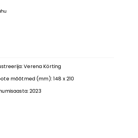
uhu
lustreerija
:
Verena Körting
oote mõõtmed (mm):
148 x 210
mumisaasta:
2023