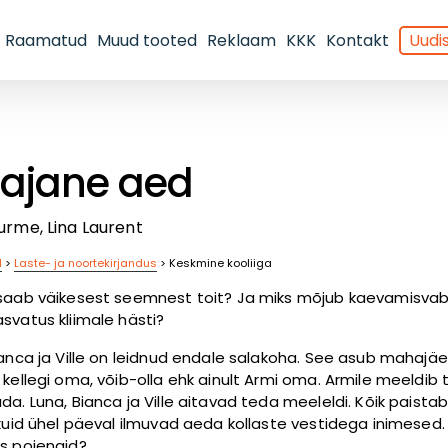
Raamatud
Muud tooted
Reklaam
KKK
Kontakt
Uudis
lajane aed
urme, Lina Laurent
d
>
Laste- ja noortekirjandus
>
Keskmine kooliiga
saab väikesest seemnest toit? Ja miks mõjub kaevamisva
svatus kliimale hästi?
ianca ja Ville on leidnud endale salakoha. See asub mahajä
 kellegi oma, võib-olla ehk ainult Armi oma. Armile meeldib 
da. Luna, Bianca ja Ville aitavad teda meeleldi. Kõik paista
 kuid ühel päeval ilmuvad aeda kollaste vestidega inimesed.
s pojengid?