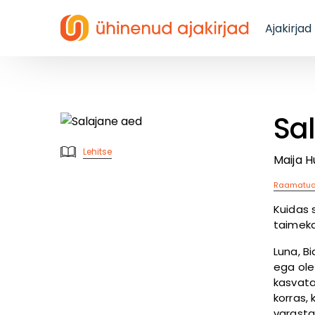
Ajakirjad
Sa
Lehitse
Maija H
Raamatu
Kuidas 
taimeka
Luna, B
ega ole
kasvata
korras,
varasta