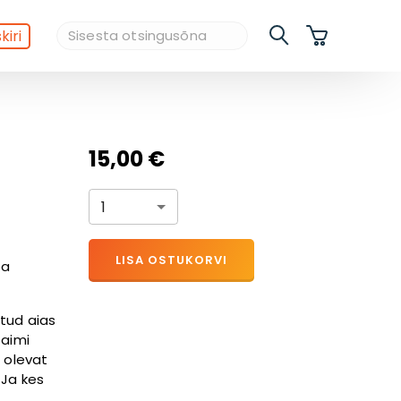
kiri
15,00 €
1
LISA OSTUKORVI
ba
etud aias
taimi
b olevat
 Ja kes