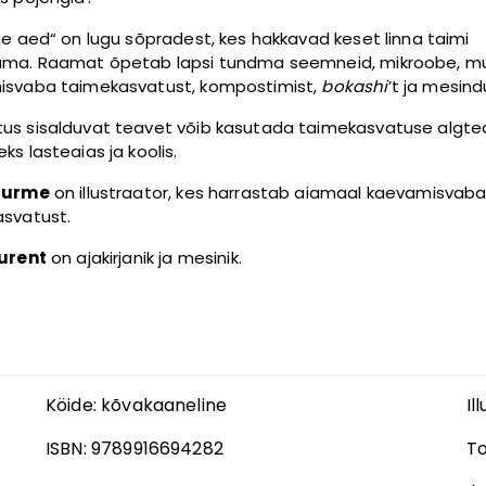
ne aed“ on lugu sõpradest, kes hakkavad keset linna taimi
ma. Raamat õpetab lapsi tundma seemneid, mikroobe, mu
isvaba taimekasvatust, kompostimist,
bokashi
’t ja mesind
s sisalduvat teavet võib kasutada taimekasvatuse algt
ks lasteaias ja koolis.
Hurme
on illustraator, kes harrastab aiamaal kaevamisvab
svatust.
aurent
on ajakirjanik ja mesinik.
Köide:
kõvakaaneline
Il
ISBN:
9789916694282
T