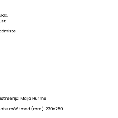
lda,
ust.
eadmiste
a
lustreerija
:
Maija Hurme
oote mõõtmed (mm):
230x250