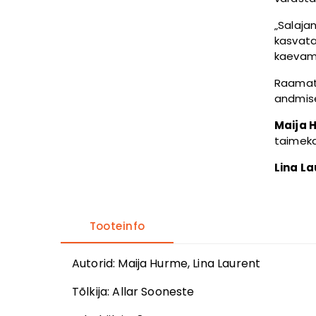
„Salaja
kasvata
kaevam
Raamatu
andmise
Maija 
taimeka
Lina L
Tooteinfo
Autor
id
:
Maija Hurme, Lina Laurent
Tõlkija
:
Allar Sooneste