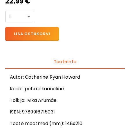
22,99 €
1
LISA OSTUKORVI
Tooteinfo
Autor
:
Catherine Ryan Howard
Köide:
pehmekaaneline
Tõlkija
:
Ivika Arumäe
ISBN:
9789916715031
Toote mõõtmed (mm):
148x210