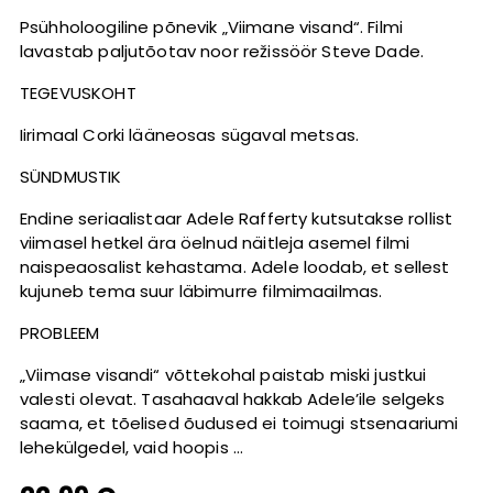
Psühholoogiline põnevik „Viimane visand“. Filmi
lavastab paljutõotav noor režissöör Steve Dade.
TEGEVUSKOHT
Iirimaal Corki lääneosas sügaval metsas.
SÜNDMUSTIK
Endine seriaalistaar Adele Rafferty kutsutakse rollist
viimasel hetkel ära öelnud näitleja asemel filmi
naispeaosalist kehastama. Adele loodab, et sellest
kujuneb tema suur läbimurre filmimaailmas.
PROBLEEM
„Viimase visandi“ võttekohal paistab miski justkui
valesti olevat. Tasahaaval hakkab Adele’ile selgeks
saama, et tõelised õudused ei toimugi stsenaariumi
lehekülgedel, vaid hoopis …