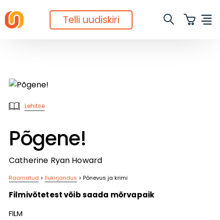
Telli uudiskiri
Lehitse
Põgene!
Catherine Ryan Howard
Raamatud
>
Ilukirjandus
>
Põnevus ja krimi
Filmivõtetest võib saada mõrvapaik
FILM