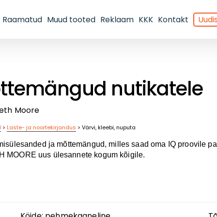
Raamatud
Muud tooted
Reklaam
KKK
Kontakt
Uudis
ttemängud nutikatele
reth Moore
d
>
Laste- ja noortekirjandus
>
Värvi, kleebi, nuputa
isülesanded ja mõttemängud, milles saad oma IQ proovile p
 MOORE uus ülesannete kogum kõigile.
Köide:
pehmekaaneline
Tõ