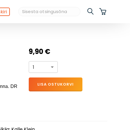
kiri
9,90 €
1
LISA OSTUKORVI
anna. DR
lkija
:
Kalle Klein