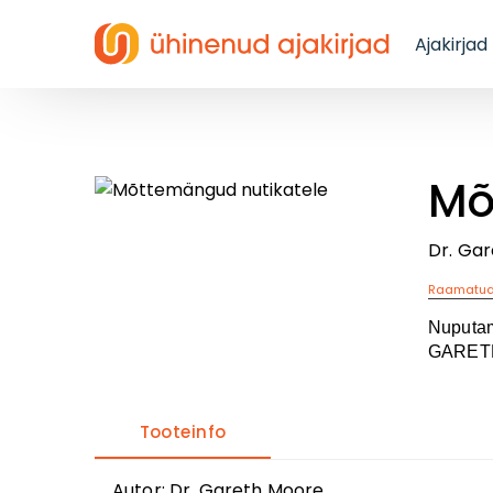
Ajakirjad
Mõ
Dr. Ga
Raamatu
Nuputam
GARETH
Tooteinfo
Autor
:
Dr. Gareth Moore