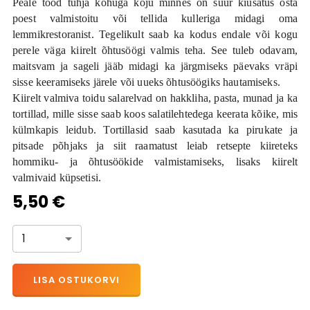
Peale tööd tühja kõhuga koju minnes on suur kiusatus osta
poest valmistoitu või tellida kulleriga midagi oma
lemmikrestoranist. Tegelikult saab ka kodus endale või kogu
perele väga kiirelt õhtusöögi valmis teha. See tuleb odavam,
maitsvam ja sageli jääb midagi ka järgmiseks päevaks vräpi
sisse keeramiseks järele või uueks õhtusöögiks hautamiseks.
Kiirelt valmiva toidu salarelvad on hakkliha, pasta, munad ja ka
tortillad, mille sisse saab koos salatilehtedega keerata kõike, mis
külmkapis leidub. Tortillasid saab kasutada ka pirukate ja
pitsade põhjaks ja siit raamatust leiab retsepte kiireteks
hommiku- ja õhtusöökide valmistamiseks, lisaks kiirelt
valmivaid küpsetisi.
5,50 €
1
LISA OSTUKORVI