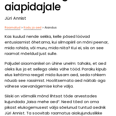
aiapidajale
Jüri Annist
Raamatud
>
Kodu ja aed
>
Aiandus
Kas kuulud nende sekka, kelle põsed löövad
entusiasmist õhetama, kui silmapiiril on mõni peenar,
mida rohida, või muru, mida niita? Kui ei, siis on see
raamat mõeldud just sulle.
Paljudel aiaomanikel on ühine unelm: tahaks, et aed
oleks ilus ja et sellega oleks vähe tööd. Paraku kipub
elus kehtima reegel: mida ilusam aed, seda rohkem
nõuab see rassimist. Hoolitsemata aed näitab aga
vähese vaevanägemise kohe välja.
Siiski on võimalik mõnd lihtsat tõde arvestades
kujundada „laisa mehe aed“. Need tõed on oma
pikast elukogemusest välja sõelunud tuntud aednik
Jüri Annist. Ta soovitab raamatus aiakujunduslikke