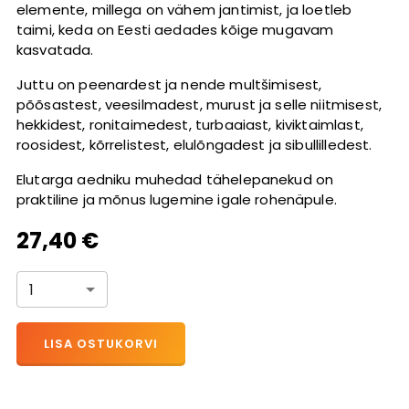
elemente, millega on vähem jantimist, ja loetleb
taimi, keda on Eesti aedades kõige mugavam
kasvatada.
Juttu on peenardest ja nende multšimisest,
põõsastest, veesilmadest, murust ja selle niitmisest,
hekkidest, ronitaimedest, turbaaiast, kiviktaimlast,
roosidest, kõrrelistest, elulõngadest ja sibullilledest.
Elutarga aedniku muhedad tähelepanekud on
praktiline ja mõnus lugemine igale rohenäpule.
27,40 €
1
LISA OSTUKORVI