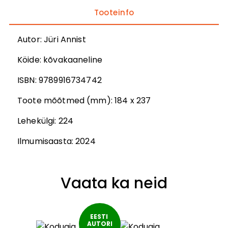
Tooteinfo
Autor
:
Jüri Annist
Köide:
kõvakaaneline
ISBN:
9789916734742
Toote mõõtmed (mm):
184 x 237
Lehekülgi:
224
Ilmumisaasta:
2024
Vaata ka neid
EESTI 
AUTORI
