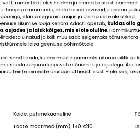
lt vett, romantikat elus hoidma ja olema teistest paremad.
e hoopis eirama seda, mida teised arvavad, pesema juuks
pooniga, elama segamini majas ja olema selle üle uhked.
eeniuse liikumise looja Kendra Adachi õpetab,
kuidas olla 
es asjades ja laisk kõiges, mis ei ole oluline
. Hommikuritua
inadeta uinakud ja kõik muu saab selgemaks tänu Kendra
istkümnele laisa geeniuse põhimõttele.
st saad teada, kuidas muuta paremaks nii oma isiklik kui k
ama saada kuhjuma kippuvate sõnumite ja kirjadega. Ära l
hoida teiste inimeste arusaamal heast elust – ole see, kes 
Köide:
pehmekaaneline
Tõ
Toote mõõtmed (mm):
140 x210
Le