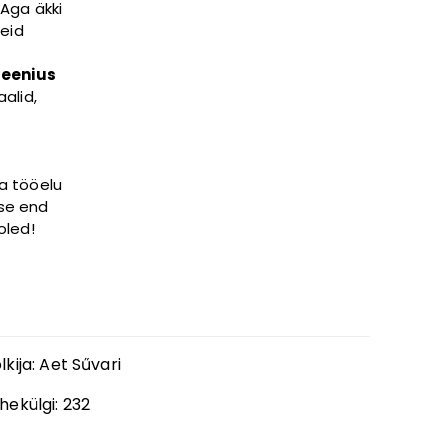
 Aga äkki
eid
geenius
alid,
a tööelu
ase end
oled!
lkija
:
Aet Sűvari
hekülgi:
232