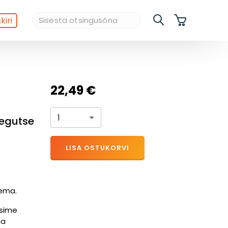
kiri
22,49 €
1
 tegutse
LISA OSTUKORVI
gema.
ksime
ma