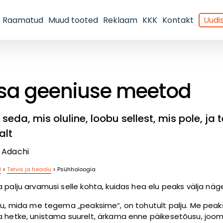
Raamatud
Muud tooted
Reklaam
KKK
Kontakt
Uudis
isa geeniuse meetod
seda, mis oluline, loobu sellest, mis pole, ja
alt
 Adachi
d
>
Tervis ja heaolu
>
Psühholoogia
 palju arvamusi selle kohta, kuidas hea elu peaks välja nä
ju, mida me tegema „peaksime“, on tohutult palju. Me pea
 hetke, unistama suurelt, ärkama enne päikesetõusu, joo