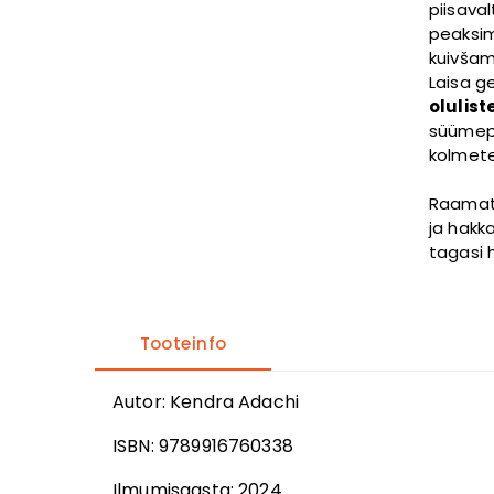
piisava
peaksim
kuivšam
Laisa g
olulist
süümepi
kolmete
Raamatu
ja hakk
tagasi 
Tooteinfo
Autor
:
Kendra Adachi
ISBN:
9789916760338
Ilmumisaasta:
2024