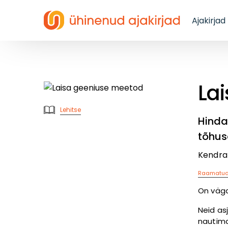
Ajakirjad
La
Lehitse
Hinda 
tõhus
Kendra
Raamatu
On väga
Neid as
nautima