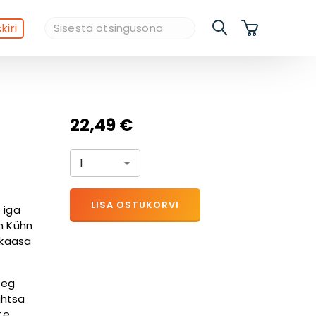
kiri
22,49 €
1
LISA OSTUKORVI
 iga
n Kühn
ikaasa
eeg
ihtsa
te