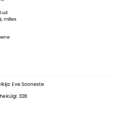
htud
, milles
imene
lkija
:
Eve Sooneste
hekülgi:
328