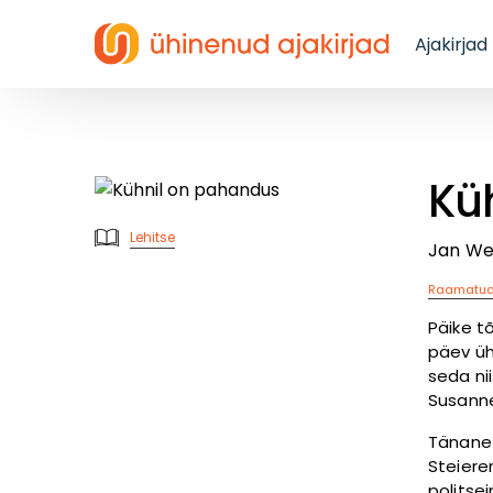
Ajakirjad
Kü
Lehitse
Jan We
Raamatu
Päike t
päev üh
seda ni
Susanne
Tänane 
Steiere
politsei