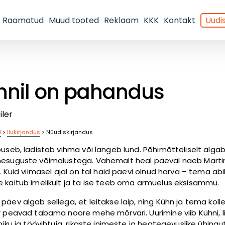
Raamatud
Muud tooted
Reklaam
KKK
Kontakt
Uudis
hnil on pahandus
iler
d
>
Ilukirjandus
>
Nüüdiskirjandus
õuseb, ladistab vihma või langeb lund. Põhimõtteliselt algab
esuguste võimalustega. Vähemalt heal päeval näeb Marti
i. Kuid viimasel ajal on tal häid päevi olnud harva – tema ab
 käitub imelikult ja ta ise teeb oma armuelus eksisammu.
päev algab sellega, et leitakse laip, ning Kühn ja tema koll
r peavad tabama noore mehe mõrvari. Uurimine viib Kühni, l
niku ja töövihtuja, rikaste inimeste ja heategevuslike ühingu