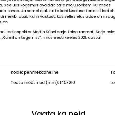
. See uus kogemus avaldab talle mõju rohkem, kui mees
ada tahab. Ja samal ajal, kui ta kahtlusaluse terrassil isete
di mekib, otsib Kühn vastust, kas selles elus üldse on midagi
s on.
politseiinspektor Martin Kühni sarja teine raamat. Sarja es
„Kühnil on tegemist“, ilmus eesti keeles 2021. aastal.
Köide:
pehmekaaneline
Tõ
Toote mõõtmed (mm):
140x210
Le
Vaata ka neid