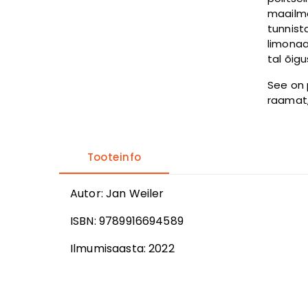
maailma
tunnist
limonaa
tal õigu
See on 
raamat, 
Tooteinfo
Autor
:
Jan Weiler
ISBN:
9789916694589
Ilmumisaasta:
2022