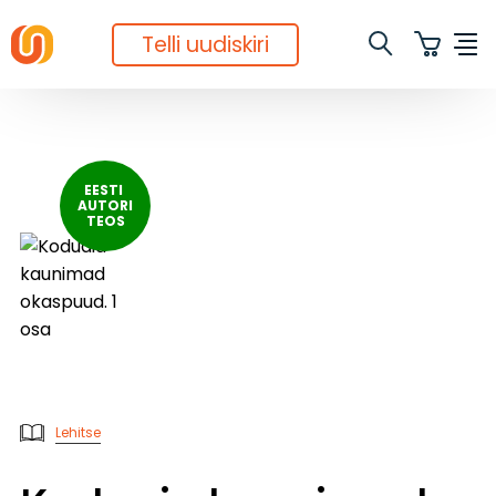
Telli uudiskiri
EESTI 
AUTORI

TEOS
Lehitse