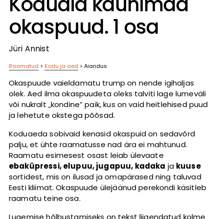
Koduaia kaunimad
okaspuud. 1 osa
Jüri Annist
Raamatud
>
Kodu ja aed
>
Aiandus
Okaspuude vaieldamatu trump on nende igihaljas
olek. Aed ilma okaspuudeta oleks talviti lage lumeväli
või nukralt „kondine” paik, kus on vaid heitlehised puud
ja lehetute okstega põõsad.
Koduaeda sobivaid kenasid okaspuid on sedavõrd
palju, et ühte raamatusse nad ära ei mahtunud.
Raamatu esimesest osast leiab ülevaate
ebaküpressi, elupuu, jugapuu, kadaka
ja
kuuse
sortidest, mis on ilusad ja omapärased ning taluvad
Eesti kliimat. Okaspuude ülejäänud perekondi käsitleb
raamatu teine osa.
Lugemise hõlbustamiseks on tekst liigendatud kolme