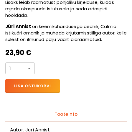
Lisaks leiab raamatust põhjaliku kirjelduse, kuidas
rajada okaspuude istutusala ja seda edaspidi
hooldada.
Jüri Annist
on keemikuharidusega aednik, Calmia
Istikuäri omanik ja muheda kirjutamisstiiliga autor, kelle
sulest on ilmunud palju väärt aiaraamatuid.
23,90 €
1
LISA OSTUKORVI
Tooteinfo
Autor
:
Jüri Annist