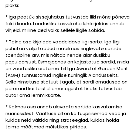
plokki:
* Iga peatüki sissejuhatus tutvustab liiki mõne põneva
fakti kaudu. Loodusliku kasvukoha lühikirjeldus annab
vihjeid, milline aed võiks sellele liigile sobida.
* Teine osa kirjeldab vaadeldava liigi sorte. Iga liigi
puhul on välja toodud maailmas ringlevate sortide
tõenäoline arv, mis näitab nende aianduslikku
populaarsust. Esmajoones on kajastatud sordid, mida
on väärtusliku aiataime tiitliga Award of Garden Merit
(AGM) tunnustanud Inglise Kuninglik Aiandusselts.
Selle nimetuse statuut tagab, et sordi omadused on
paremad kui teistel omasugustel. Lisaks tutvustab
autor oma lemmiksorte.
* Kolmas osa annab ülevaate sortide kasvatamise
nüanssidest. Vaatluse all on ka tüüpilisemad vead ja
kuidas neid vältida ning strateegiad, kuidas hoida
taime mõõtmed mõistlikes piirides.