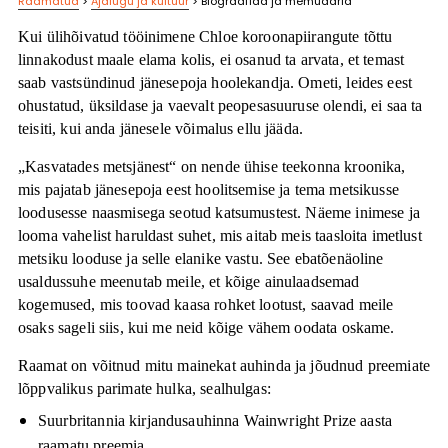
Raamatud
>
Ajalugu ja kultuur
>
Biograafiad ja memuaarid
Kui ülihõivatud tööinimene Chloe koroonapiirangute tõttu
linnakodust maale elama kolis, ei osanud ta arvata, et temast
saab vastsündinud jänesepoja hoolekandja. Ometi, leides eest
ohustatud, üksildase ja vaevalt peopesasuuruse olendi, ei saa ta
teisiti, kui anda jänesele võimalus ellu jääda.
„Kasvatades metsjänest“ on nende ühise teekonna kroonika,
mis pajatab jänesepoja eest hoolitsemise ja tema metsikusse
loodusesse naasmisega seotud katsumustest. Näeme inimese ja
looma vahelist haruldast suhet, mis aitab meis taasloita imetlust
metsiku looduse ja selle elanike vastu. See ebatõenäoline
usaldussuhe meenutab meile, et kõige ainulaadsemad
kogemused, mis toovad kaasa rohket lootust, saavad meile
osaks sageli siis, kui me neid kõige vähem oodata oskame.
Raamat on võitnud mitu mainekat auhinda ja jõudnud preemiate
lõppvalikus parimate hulka, sealhulgas:
Suurbritannia kirjandusauhinna Wainwright Prize aasta
raamatu preemia