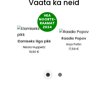
Vaata ka neid
HEA

NOORTE-
RAAMAT

2024
Raadio Popov
Elamiseks liiga pikk
Anja Portin
Nikola Huppertz
17,59 €
19,90 €