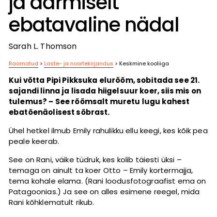
ja äärmiselt
ebatavaline nädal
Sarah L. Thomson
Raamatud
>
Laste- ja noortekirjandus
>
Keskmine kooliiga
Kui võtta Pipi Pikksuka elurõõm, sobitada see 21.
sajandi linna ja lisada hiigelsuur koer, siis mis on
tulemus? – See rõõmsalt muretu lugu kahest
ebatõenäolisest sõbrast.
Ühel hetkel ilmub Emily rahulikku ellu keegi, kes kõik pea
peale keerab.
See on Rani, väike tüdruk, kes kolib täiesti üksi –
temaga on ainult ta koer Otto – Emily kortermajja,
tema kohale elama. (Rani loodusfotograafist ema on
Patagoonias.) Ja see on alles esimene reegel, mida
Rani kõhklematult rikub.