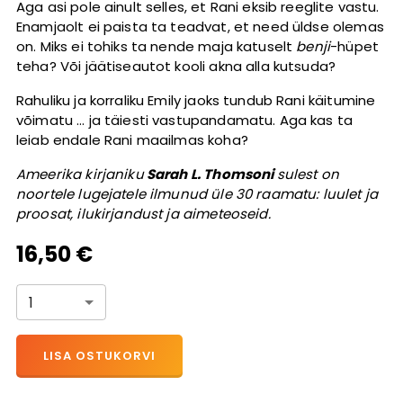
Aga asi pole ainult selles, et Rani eksib reeglite vastu.
Enamjaolt ei paista ta teadvat, et need üldse olemas
on. Miks ei tohiks ta nende maja katuselt
benji
-hüpet
teha? Või jäätiseautot kooli akna alla kutsuda?
Rahuliku ja korraliku Emily jaoks tundub Rani käitumine
võimatu … ja täiesti vastupandamatu. Aga kas ta
leiab endale Rani maailmas koha?
Ameerika kirjaniku
Sarah L. Thomsoni
sulest on
noortele lugejatele ilmunud üle 30 raamatu: luulet ja
proosat, ilukirjandust ja aimeteoseid.
16,50 €
1
LISA OSTUKORVI