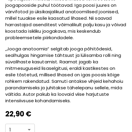
joogapooside puhul töötavad. Iga poosi juures on
värvifotod ja üksikasjalikud anatoomilised joonised,
millel tuuakse esile kaasatud lihased. Nii saavad
harrastajad asenditest võimalikult palju kasu ja võivad
koostada isikliku joogakava, mis keskendub
probleemsetele piirkondadele.
„Jooga anatoomia“ selgitab jooga põhitõdesid,
sealhulgas hingamise tähtsust ja lülisamba rolli ning
süvalihaste kasutamist. Raamat jagab ka
mitmesuguseid lisaselgitusi, eraldi kastikestes on
esile tõstetud, millised lihased on igas poosis kõige
rohkem rakendatud. Samuti antakse vihjeid kehahoiu
parandamiseks ja juhitakse tähelepanu sellele, mida
vältida. Autor pakub ka loovaid viise harjutuste
intensiivsuse kohandamiseks.
22,90 €
1