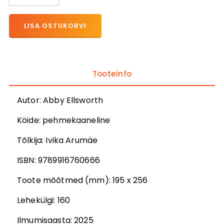
LISA OSTUKORVI
Tooteinfo
Autor
:
Abby Ellsworth
Köide:
pehmekaaneline
Tõlkija
:
Ivika Arumäe
ISBN:
9789916760666
Toote mõõtmed (mm):
195 x 256
Lehekülgi:
160
Ilmumisaasta:
2025