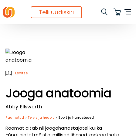
Telli uudiskiri
Lehitse
Jooga anatoomia
Abby Ellsworth
Raamatud
>
Tervis ja heaolu
>
Sport ja harrastused
Raamat aitab nii joogaharrastajatel kui ka
-õpetajatel mõista, millised lihased konkreetsete