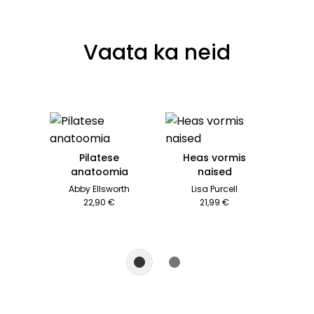
Vaata ka neid
Pilatese
Heas vormis
anatoomia
naised
Abby Ellsworth
Lisa Purcell
22,90 €
21,99 €