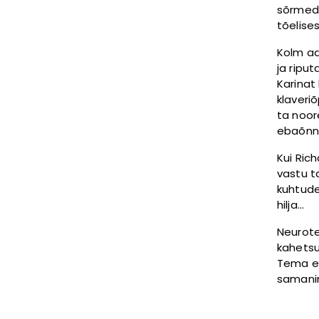
sõrmed 
tõelise
Kolm aa
ja riput
Karinat
klaveriõ
ta noor
ebaõnne
Kui Ric
vastu t
kuhtude
hilja…
Neurote
kahetsu
Tema es
samanim