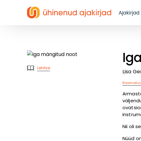
Ajakirjad
Ig
Lehitse
Lisa G
Raamatu
Armasta
väljend
ovatsi
instrum
Nii oli 
Nüüd on