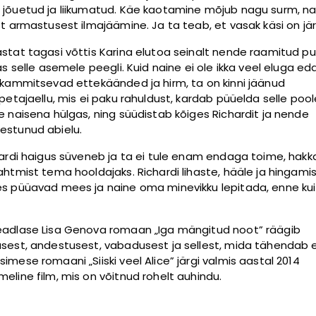
jõuetud ja liikumatud. Käe kaotamine mõjub nagu surm, n
st armastusest ilmajäämine. Ja ta teab, et vasak käsi on jä
stat tagasi võttis Karina elutoa seinalt nende raamitud pu
as selle asemele peegli. Kuid naine ei ole ikka veel eluga eda
 kammitsevad ettekäänded ja hirm, ta on kinni jäänud
petajaellu, mis ei paku rahuldust, kardab püüelda selle poole
e naisena hülgas, ning süüdistab kõiges Richardit ja nende
stunud abielu.
hardi haigus süveneb ja ta ei tule enam endaga toime, hakk
ahtmist tema hooldajaks. Richardi lihaste, hääle ja hingami
s püüavad mees ja naine oma minevikku lepitada, enne kui 
adlase Lisa Genova romaan „Iga mängitud noot” räägib
sest, andestusest, vabadusest ja sellest, mida tähendab el
imese romaani „Siiski veel Alice” järgi valmis aastal 2014
eline film, mis on võitnud rohelt auhindu.