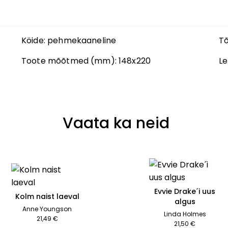
Köide:
pehmekaaneline
Tõ
Toote mõõtmed (mm):
148x220
Le
Vaata ka neid
Evvie Drake´i uus
Kolm naist laeval
algus
Anne Youngson
Linda Holmes
21,49 €
21,50 €