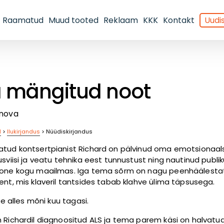
Raamatud
Muud tooted
Reklaam
KKK
Kontakt
Uudis
a mängitud noot
enova
d
>
Ilukirjandus
>
Nüüdiskirjandus
tud kontsertpianist Richard on pälvinud oma emotsionaal
usviisi ja veatu tehnika eest tunnustust ning nautinud publik
oone kogu maailmas. Iga tema sõrm on nagu peenhäälesta
ent, mis klaveril tantsides tabab klahve ülima täpsusega.
see alles mõni kuu tagasi.
 Richardil diagnoositud ALS ja tema parem käsi on halvatud