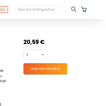
kiri
20,59 €
1
LISA OSTUKORVI
se
u
tud
,