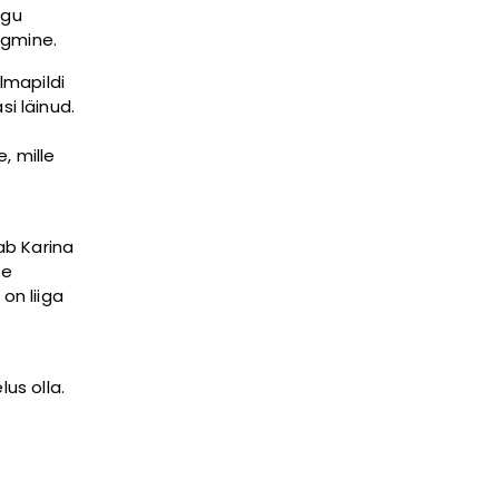
agu
rgmine.
lmapildi
si läinud.
, mille
ab Karina
se
on liiga
us olla.