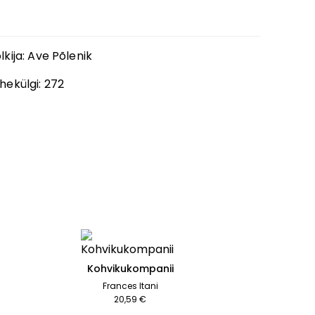
lkija
:
Ave Põlenik
hekülgi:
272
Kohvikukompanii
Frances Itani
20,59 €