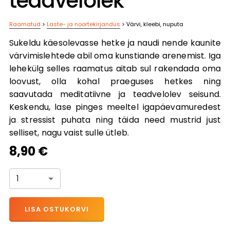
teadvelolek
Raamatud
>
Laste- ja noortekirjandus
>
Värvi, kleebi, nuputa
Sukeldu käesolevasse hetke ja naudi nende kaunite
värvimislehtede abil oma kunstiande arenemist. Iga
lehekülg selles raamatus aitab sul rakendada oma
loovust, olla kohal praeguses hetkes ning
saavutada
meditatiivne ja teadvelolev seisund.
Keskendu, lase
pinges meeltel igapäevamuredest
ja stressist puhata ning
täida need mustrid just
selliset, nagu vaist sulle ütleb.
8,90 €
1
LISA OSTUKORVI