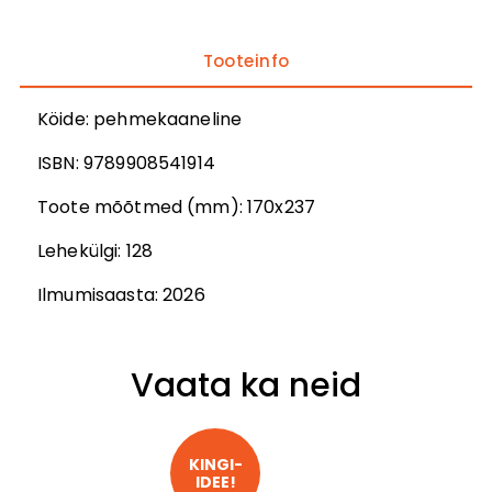
Tooteinfo
Köide:
pehmekaaneline
ISBN:
9789908541914
Toote mõõtmed (mm):
170x237
Lehekülgi:
128
Ilmumisaasta:
2026
Vaata ka neid
KINGI-

IDEE!