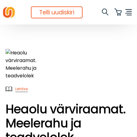
Telli uudiskiri
Lehitse
Heaolu värviraamat.
Meelerahu ja