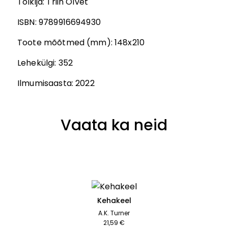
Tõlkija
:
Triin Olvet
ISBN:
9789916694930
Toote mõõtmed (mm):
148x210
Lehekülgi:
352
Ilmumisaasta:
2022
Vaata ka neid
Kehakeel
A.K. Turner
21,59 €