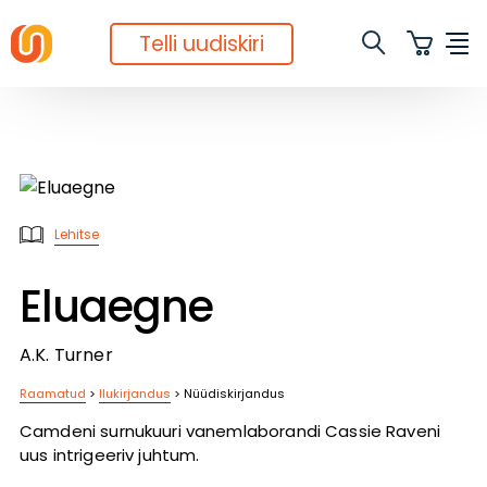
Telli uudiskiri
Lehitse
Eluaegne
A.K. Turner
Raamatud
>
Ilukirjandus
>
Nüüdiskirjandus
Camdeni surnukuuri vanemlaborandi Cassie Raveni
uus intrigeeriv juhtum.