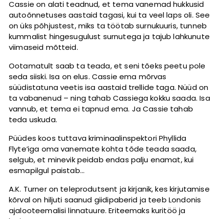
Cassie on alati teadnud, et tema vanemad hukkusid
autoõnnetuses aastaid tagasi, kui ta veel laps oli. See
on üks põhjustest, miks ta töötab surnukuuris, tunneb
kummalist hingesugulust surnutega ja tajub lahkunute
viimaseid mõtteid.
Ootamatult saab ta teada, et seni tõeks peetu pole
seda siiski. Isa on elus. Cassie ema mõrvas
süüdistatuna veetis isa aastaid trellide taga. Nüüd on
ta vabanenud – ning tahab Cassiega kokku saada. Isa
vannub, et tema ei tapnud ema. Ja Cassie tahab
teda uskuda.
Püüdes koos tuttava kriminaalinspektori Phyllida
Flyte’iga oma vanemate kohta tõde teada saada,
selgub, et minevik peidab endas palju enamat, kui
esmapilgul paistab…
A.K. Turner on teleprodutsent ja kirjanik, kes kirjutamise
kõrval on hiljuti saanud giidipaberid ja teeb Londonis
ajalooteemalisi linnatuure. Eriteemaks kuritöö ja