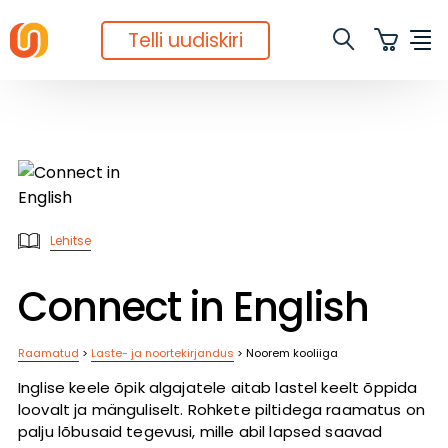
Telli uudiskiri
Lehitse
Connect in English
Raamatud
>
Laste- ja noortekirjandus
>
Noorem kooliiga
Inglise keele õpik algajatele aitab lastel keelt õppida
loovalt ja mänguliselt. Rohkete piltidega raamatus on
palju lõbusaid tegevusi, mille abil lapsed saavad