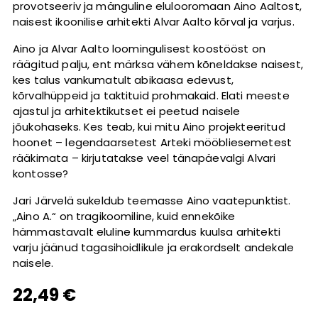
provotseeriv ja mänguline elulooromaan Aino Aaltost,
naisest ikoonilise arhitekti Alvar Aalto kõrval ja varjus.
Aino ja Alvar Aalto loomingulisest koostööst on
räägitud palju, ent märksa vähem kõneldakse naisest,
kes talus vankumatult abikaasa edevust,
kõrvalhüppeid ja taktituid prohmakaid. Elati meeste
ajastul ja arhitektikutset ei peetud naisele
jõukohaseks. Kes teab, kui mitu Aino projekteeritud
hoonet – legendaarsetest Arteki mööbliesemetest
rääkimata – kirjutatakse veel tänapäevalgi Alvari
kontosse?
Jari Järvelä sukeldub teemasse Aino vaatepunktist.
„Aino A.“ on tragikoomiline, kuid ennekõike
hämmastavalt eluline kummardus kuulsa arhitekti
varju jäänud tagasihoidlikule ja erakordselt andekale
naisele.
22,49 €