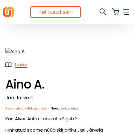
Telli uudiskiri
Lehitse
Aino A.
Jari Järvelä
Raamatud
>
Ilukirjandus
>
Nüüdiskirjandus
Kas Alvar Aalto taburet kõigub?
Hinnatud soome nüüdiskirjaniku Jari Järvelä