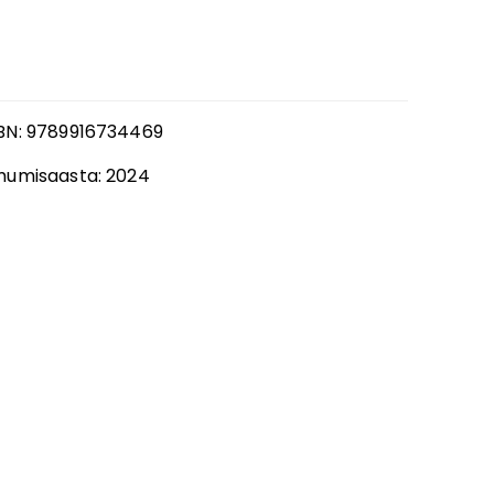
BN:
9789916734469
mumisaasta:
2024