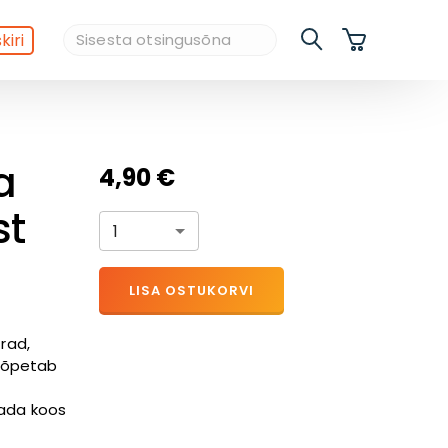
kiri
a
4,90 €
st
1
LISA OSTUKORVI
rad,
p õpetab
dada koos