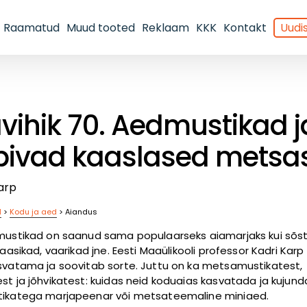
Raamatud
Muud tooted
Reklaam
KKK
Kontakt
Uudis
vihik 70. Aedmustikad j
bivad kaaslased metsa
arp
d
>
Kodu ja aed
>
Aiandus
mustikad on saanud sama populaarseks aiamarjaks kui sõst
maasikad, vaarikad jne. Eesti Maaülikooli professor Kadri Kar
svatama ja soovitab sorte. Juttu on ka metsamustikatest,
st ja jõhvikatest: kuidas neid koduaias kasvatada ja kujun
ikatega marjapeenar või metsateemaline miniaed.