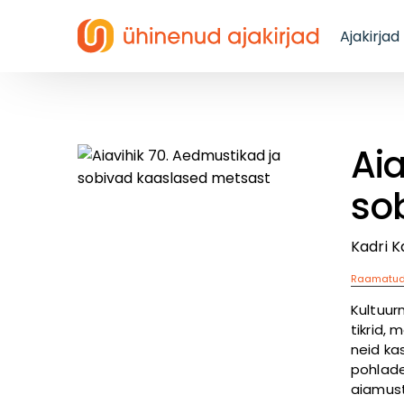
Ajakirjad
Aia
so
Kadri K
Raamatu
Kultuur
tikrid, 
neid ka
pohlade
aiamust