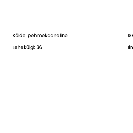
Köide:
pehmekaaneline
IS
Lehekülgi:
36
Il