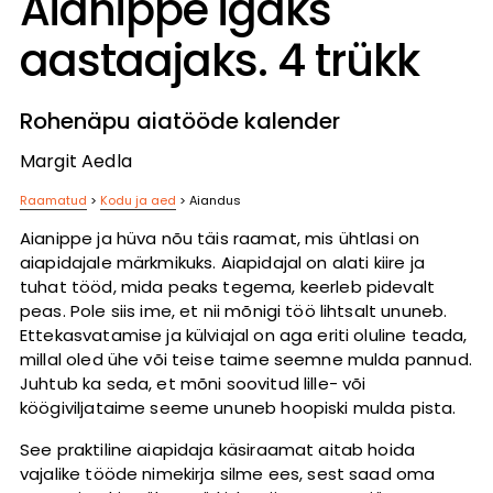
Aianippe igaks
aastaajaks. 4 trükk
Rohenäpu aiatööde kalender
Margit Aedla
Raamatud
>
Kodu ja aed
>
Aiandus
Aianippe ja hüva nõu täis raamat, mis ühtlasi on
aiapidajale märkmikuks. Aiapidajal on alati kiire ja
tuhat tööd, mida peaks tegema, keerleb pidevalt
peas. Pole siis ime, et nii mõnigi töö lihtsalt ununeb.
Ettekasvatamise ja külviajal on aga eriti oluline teada,
millal oled ühe või teise taime seemne mulda pannud.
Juhtub ka seda, et mõni soovitud lille- või
köögiviljataime seeme ununeb hoopiski mulda pista.
See praktiline aiapidaja käsiraamat aitab hoida
vajalike tööde nimekirja silme ees, sest saad oma