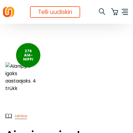
Telli uudiskiri
276

AIA-

NIPPI
Lehitse