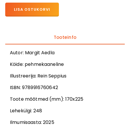
LISA OSTUKORVI
Tooteinfo
Autor
:
Margit Aedla
Köide:
pehmekaaneline
Illustreerija
:
Rein Seppius
ISBN:
9789916760642
Toote mõõtmed (mm):
170x225
Lehekülgi:
248
Ilmumisaasta:
2025