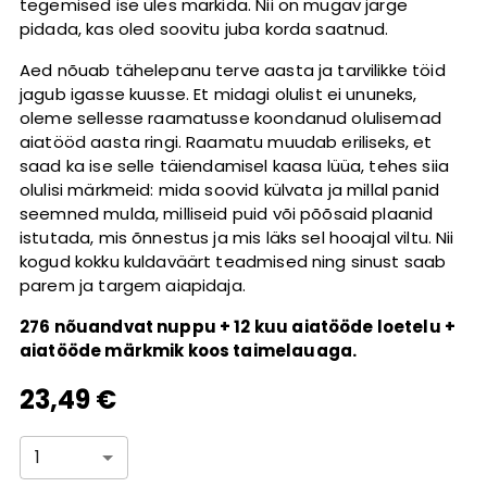
tegemised ise üles märkida. Nii on mugav järge
pidada, kas oled soovitu juba korda saatnud.
Aed nõuab tähelepanu terve aasta ja tarvilikke töid
jagub igasse kuusse. Et midagi olulist ei ununeks,
oleme sellesse raamatusse koondanud olulisemad
aiatööd aasta ringi. Raamatu muudab eriliseks, et
saad ka ise selle täiendamisel kaasa lüüa, tehes siia
olulisi märkmeid: mida soovid külvata ja millal panid
seemned mulda, milliseid puid või põõsaid plaanid
istutada, mis õnnestus ja mis läks sel hooajal viltu. Nii
kogud kokku kuldaväärt teadmised ning sinust saab
parem ja targem aiapidaja.
276 nõuandvat nuppu + 12 kuu aiatööde loetelu +
aiatööde märkmik koos taimelauaga.
23,49 €
1