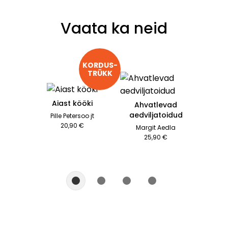
Vaata ka neid
KORDUS-

TRÜKK
Aiast kööki
Ahvatlevad
aedviljatoidud
Pille Petersoo jt
20,90 €
Margit Aedla
25,90 €