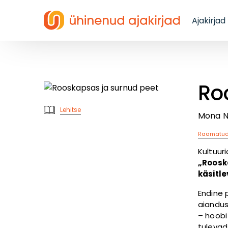
Ajakirjad
Ro
Lehitse
Mona N
Raamatu
Kultuur
„Rooska
käsitl
Endine 
aiandus
– hoobi
tulevad