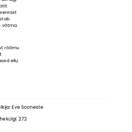
atit
peenrast
ustab
e võtma.
ist rõõmu
t
sed ellu
lkija
:
Eve Sooneste
hekülgi:
272