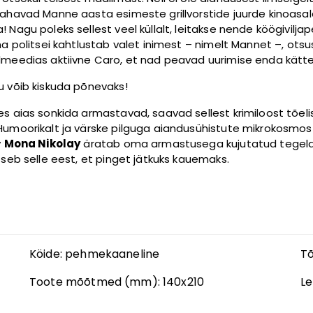
tahavad Manne aasta esimeste grillvorstide juurde kinoasal
! Nagu poleks sellest veel küllalt, leitakse nende köögivilja
una politsei kahtlustab valet inimest – nimelt Mannet –, ots
lmeedias aktiivne Caro, et nad peavad uurimise enda kätt
u võib kiskuda põnevaks!
es aias sonkida armastavad, saavad sellest krimiloost tõel
Humoorikalt ja värske pilguga aiandusühistute mikrokosmos
v
Mona Nikolay
äratab oma armastusega kujutatud tegela
itseb selle eest, et pinget jätkuks kauemaks.
Köide:
pehmekaaneline
Tõ
Toote mõõtmed (mm):
140x210
Le