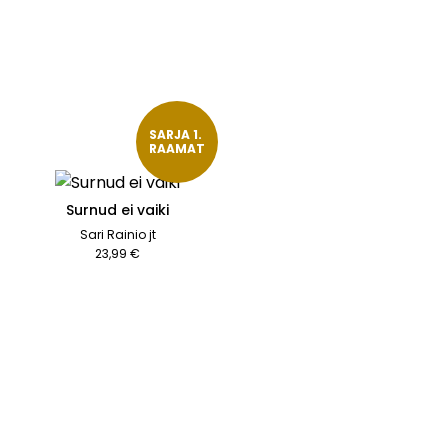
SARJA 1. 
RAAMAT
Surnud ei vaiki
Sari Rainio jt
23,99 €