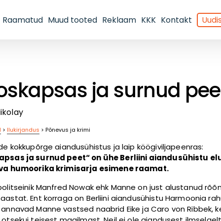
Raamatud
Muud tooted
Reklaam
KKK
Kontakt
Uudis
oskapsas ja surnud pee
ikolay
d
>
Ilukirjandus
>
Põnevus ja krimi
ide kokkupõrge aiandusühistus ja laip köögiviljapeenras:
psas ja surnud peet“ on ühe Berliini aiandusühistu el
eva humoorika krimisarja esimene raamat.
politseinik Manfred Nowak ehk Manne on just alustanud rõõ
aastat. Ent korraga on Berliini aiandusühistu Harmoonia rah
 annavad Manne vastsed naabrid Eike ja Caro von Ribbek, k
 otsekui teisest maailmast. Neil ei ole aiandusest ilmselgel