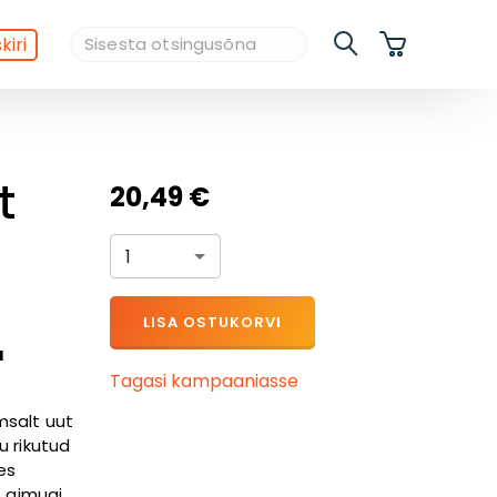
kiri
t
20,49 €
1
LISA OSTUKORVI
u
Tagasi kampaaniasse
msalt uut
u rikutud
es
t aimugi