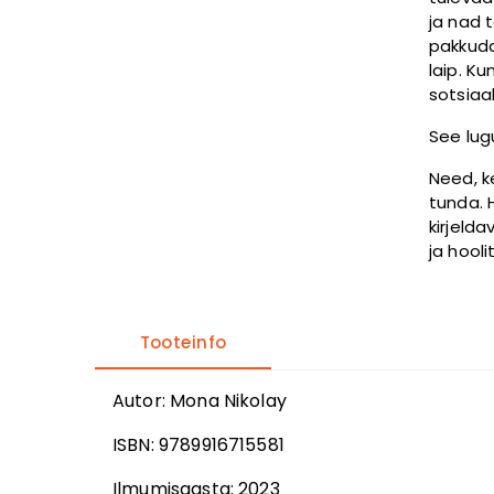
ja nad 
pakkuda
laip. K
sotsiaa
See lug
Need, k
tunda. 
kirjelda
ja hool
Tooteinfo
Autor
:
Mona Nikolay
ISBN:
9789916715581
Ilmumisaasta:
2023