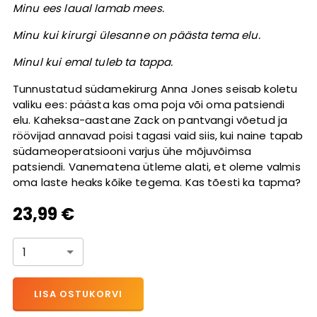
Minu ees laual lamab mees.
Minu kui kirurgi ülesanne on päästa tema elu.
Minul kui emal tuleb ta tappa.
Tunnustatud südamekirurg Anna Jones seisab koletu
valiku ees: päästa kas oma poja või oma patsiendi
elu. Kaheksa-aastane Zack on pantvangi võetud ja
röövijad annavad poisi tagasi vaid siis, kui naine tapab
südameoperatsiooni varjus ühe mõjuvõimsa
patsiendi. Vanematena ütleme alati, et oleme valmis
oma laste heaks kõike tegema. Kas tõesti ka tapma?
23,99 €
1
LISA OSTUKORVI