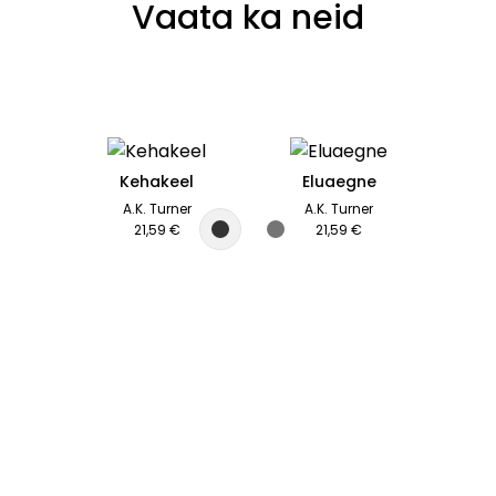
Vaata ka neid
Kehakeel
Eluaegne
A.K. Turner
A.K. Turner
21,59 €
21,59 €