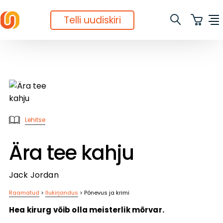
Telli uudiskiri
Lehitse
Ära tee kahju
Jack Jordan
Raamatud
>
Ilukirjandus
>
Põnevus ja krimi
Hea kirurg võib olla meisterlik mõrvar.