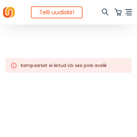
Telli uudiskiri
Kampaaniat ei leitud või see pole avalik