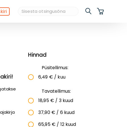
kiri
Hinnad
Püsitellimus:
kiri!
6,49 € / kuu
agatakse
Tavatellimus:
18,95 € / 3 kuud
.
ajakirja
37,90 € / 6 kuud
65,95 € / 12 kuud