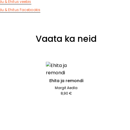
u & Ehitus veebis
u & Ehitus Facebookis
Vaata ka neid
Ehita ja remondi
Margit Aedla
8,90 €