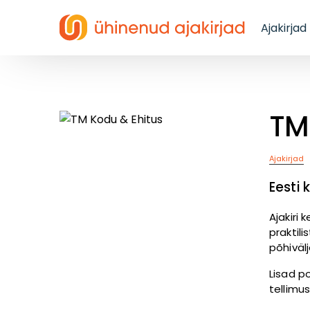
Ajakirjad
TM
Ajakirjad
Eesti 
Ajakiri
praktili
põhiväl
Lisad po
tellimus