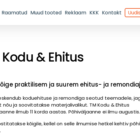
Raamatud
Muud tooted
Reklaam
KKK
Kontakt
Uudis
 Kodu & Ehitus
kõige praktilisem ja suurem ehitus- ja remondiaja
 keskendub koduehituse ja remondiga seotud teemadele, j
st nõu ja soovitatakse materjalivalikut. TM Kodu & Ehitus
jaanne ilmub 11 korda aastas. Põhiväljaanne ei ilmu augustis
stitatakse kõigile, kellel on selle ilmumise hetkel kehtiv põhi
.