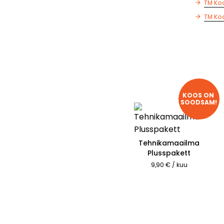
TM Kod
TM Kod
KOOS ON 
SOODSAM!
Tehnikamaailma
Plusspakett
9,90 € / kuu