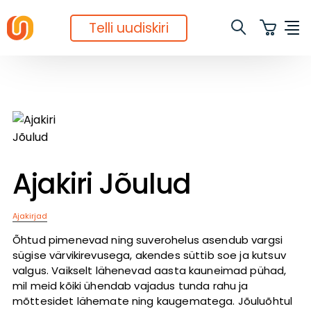
Telli uudiskiri
Ajakiri Jõulud
Ajakirjad
Õhtud pimenevad ning suverohelus asendub vargsi
sügise värvikirevusega, akendes süttib soe ja kutsuv
valgus. Vaikselt lähenevad aasta kauneimad pühad,
mil meid kõiki ühendab vajadus tunda rahu ja
mõttesidet lähemate ning kaugematega. Jõuluõhtul