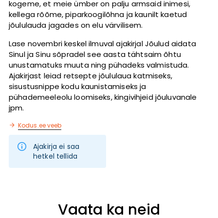
kogeme, et meie ümber on palju armsaid inimesi,
kellega rõõme, piparkoogilõhna ja kaunilt kaetud
jõululauda jagades on elu värvilisem.
Lase novembri keskel ilmuval ajakirjal Jõulud aidata
Sinul ja Sinu sõpradel see aasta tähtsaim õhtu
unustamatuks muuta ning pühadeks valmistuda.
Ajakirjast leiad retsepte jõululaua katmiseks,
sisustusnippe kodu kaunistamiseks ja
pühademeeleolu loomiseks, kingivihjeid jõuluvanale
jpm.
Kodus.ee veeb
Ajakirja ei saa
hetkel tellida
Vaata ka neid